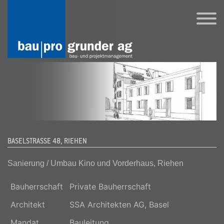
HOME
ÜBER UNS
AKTUELL
REFERENZEN NEUBAU
REFERENZEN SANIERUNG / UMBAU
IMMOBILIEN
KONTAKT
BASELSTRASSE 48, RIEHEN
UNSERE KUNDEN
Sanierung / Umbau Kino und Vorderhaus, Riehen
LINKS
Bauherrschaft
Private Bauherrschaft
Architekt
SSA Architekten AG, Basel
Mandat
Bauleitung